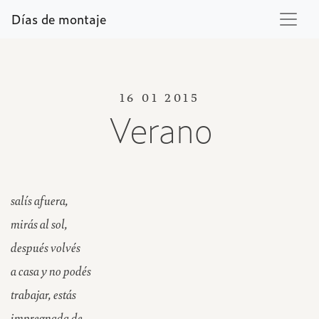
Días de montaje
16 01 2015
Verano
salís afuera,
mirás al sol,
después volvés
a casa y no podés
trabajar, estás
impregnada de